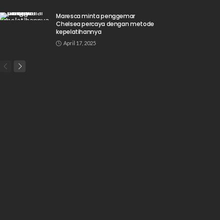
Maresca minta penggemar
Chelsea percaya dengan metode
kepelatihannya
April 17, 2025