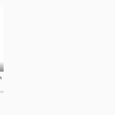
n
209