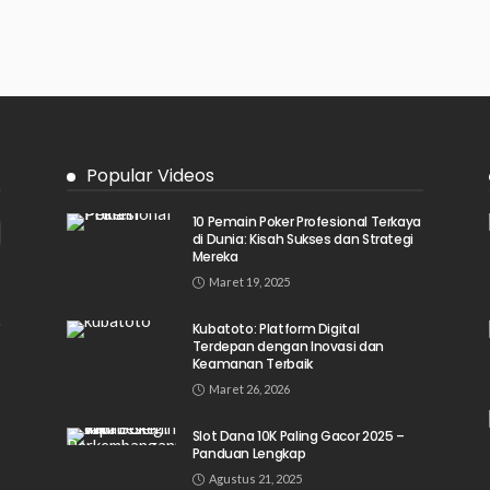
Popular Videos
10 Pemain Poker Profesional Terkaya
di Dunia: Kisah Sukses dan Strategi
Mereka
Maret 19, 2025
Kubatoto: Platform Digital
Terdepan dengan Inovasi dan
Keamanan Terbaik
Maret 26, 2026
Slot Dana 10K Paling Gacor 2025 –
Panduan Lengkap
Agustus 21, 2025