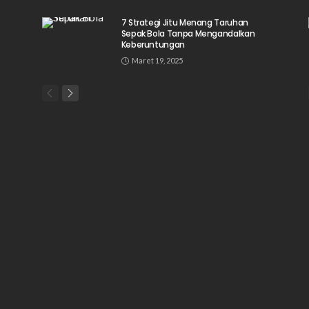
7 Strategi Jitu Menang Taruhan
Sepak Bola Tanpa Mengandalkan
Keberuntungan
Maret 19, 2025