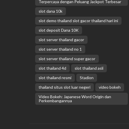
Terpercaya dengan Peluang Jackpot Terbesar
slot dana 10k
slot demo thailand slot gacor thailand hari ini
slot deposit Dana 10K
slot server thailand gacor
slot server thailand no 1
slot server thailand super gacor
slot thailand 4d
slot thailand asli
slot thailand resmi
Stadion
thailand situs slot luar negeri
video bokeh
Video Bokeh: Japanese Word Origin dan
Perkembangannya