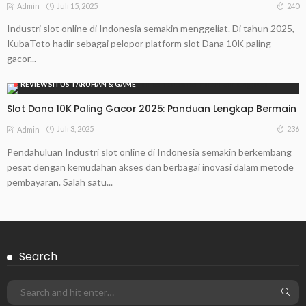
Juli 15, 2025
240
Admin
Industri slot online di Indonesia semakin menggeliat. Di tahun 2025,
KubaToto hadir sebagai pelopor platform slot Dana 10K paling
gacor...
REVIEW SITUS TARUHAN & GAME
Slot Dana 10K Paling Gacor 2025: Panduan Lengkap Bermain
Juli 3, 2025
236
Admin
Pendahuluan Industri slot online di Indonesia semakin berkembang
pesat dengan kemudahan akses dan berbagai inovasi dalam metode
pembayaran. Salah satu...
Search