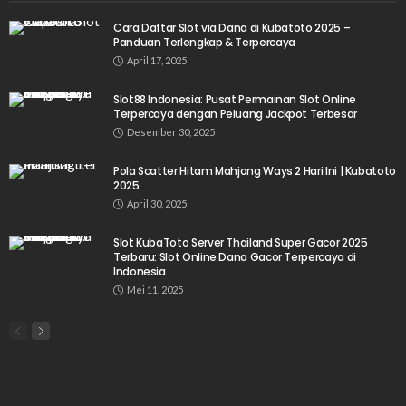
Cara Daftar Slot via Dana di Kubatoto 2025 –
Panduan Terlengkap & Terpercaya
April 17, 2025
Slot88 Indonesia: Pusat Permainan Slot Online
Terpercaya dengan Peluang Jackpot Terbesar
Desember 30, 2025
Pola Scatter Hitam Mahjong Ways 2 Hari Ini | Kubatoto
2025
April 30, 2025
Slot KubaToto Server Thailand Super Gacor 2025
Terbaru: Slot Online Dana Gacor Terpercaya di
Indonesia
Mei 11, 2025