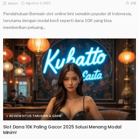
Agustus 3, 2025
208
Admin
Pendahuluan Bermain slot online kini semakin populer di Indonesia,
terutama dengan modal kecil seperti dana 10K yang bisa
memberikan peluang...
REVIEW SITUS TARUHAN & GAME
Slot Dana 10K Paling Gacor 2025 Solusi Menang Modal
Minim!