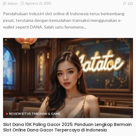
Agustus 21, 2025
221
Admin
Pendahuluan Industri slot online di Indonesia terus berkembang
pesat, terutama dengan kemudahan transaksi menggunakan e-
wallet seperti DANA. Salah satu fenomena...
REVIEW SITUS TARUHAN & GAME
Slot Dana 10K Paling Gacor 2025: Panduan Lengkap Bermain
Slot Online Dana Gacor Terpercaya di Indonesia